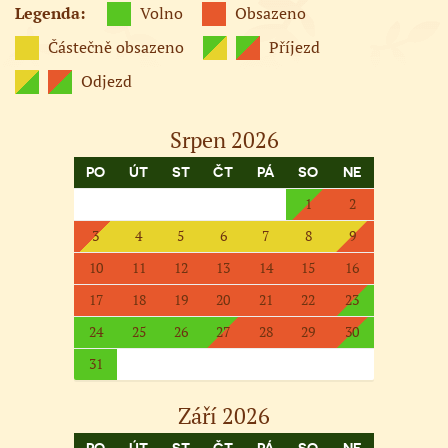
Legenda:
Volno
Obsazeno
Částečně obsazeno
Příjezd
Odjezd
Srpen 2026
PO
ÚT
ST
ČT
PÁ
SO
NE
1
2
3
4
5
6
7
8
9
10
11
12
13
14
15
16
17
18
19
20
21
22
23
24
25
26
27
28
29
30
31
Září 2026