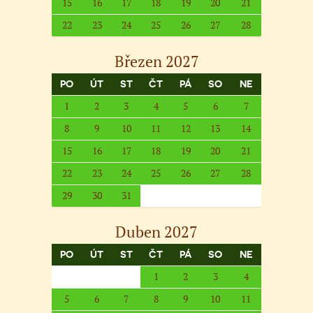
15
16
17
18
19
20
21
22
23
24
25
26
27
28
Březen 2027
PO
ÚT
ST
ČT
PÁ
SO
NE
1
2
3
4
5
6
7
8
9
10
11
12
13
14
15
16
17
18
19
20
21
22
23
24
25
26
27
28
29
30
31
Duben 2027
PO
ÚT
ST
ČT
PÁ
SO
NE
1
2
3
4
5
6
7
8
9
10
11