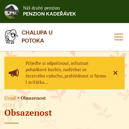
Náš druhý penzion
PENZION KADEŘÁVEK
CHALUPA U
MEN
POTOKA
Přijeďte si odpočinout, ochutnat
pohádkové buchty, nadýchat se
čerstvého vzduchu, prohlédnout si farmu
ZAVŘÍ
i zvířátka…
Úvod
> Obsazenost
Obsazenost