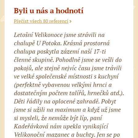
Byli u nás a hodnotí
Přečíst všech 80 referencí
Letošní Velikonoce jsme strávili na
chalupě U Potoka. Krásná prostorná
chalupa poskytla zázemí naší 17-ti
členné skupině. Pohodlně jsme se vešli do
pokojů, ale stejně nejvíc času jsme trávili
ve velké společenské místnosti s kuchyní
(perfektně vybavenou velkými hrnci a
dostatečným počtem talířů, hrnečků atd.).
Děti řádily na oplocené zahradě. Pobyt
jsme si užili na maximum a když už jsme
si mysleli, že nemůže být líp, paní
Kadeřávková nám upekla vynikající
Velikonoční mazanec a buchty. Jen se po