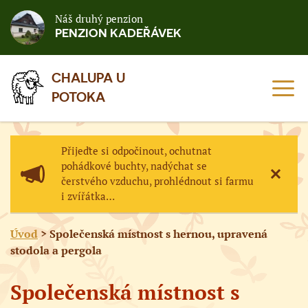
Náš druhý penzion
PENZION KADEŘÁVEK
CHALUPA U
MEN
POTOKA
Přijeďte si odpočinout, ochutnat
pohádkové buchty, nadýchat se
čerstvého vzduchu, prohlédnout si farmu
ZAVŘÍ
i zvířátka…
Úvod
> Společenská místnost s hernou, upravená
stodola a pergola
Společenská místnost s