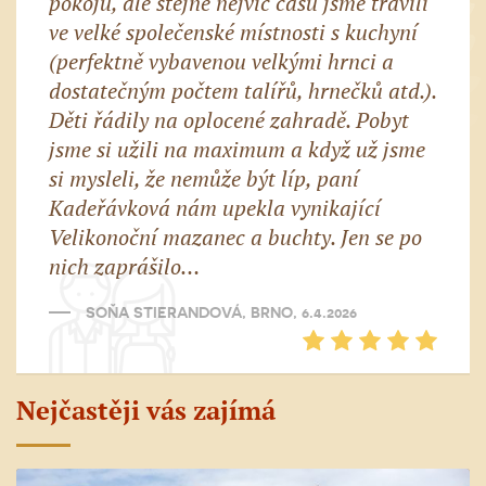
pokojů, ale stejně nejvíc času jsme trávili
ve velké společenské místnosti s kuchyní
(perfektně vybavenou velkými hrnci a
dostatečným počtem talířů, hrnečků atd.).
Děti řádily na oplocené zahradě. Pobyt
jsme si užili na maximum a když už jsme
si mysleli, že nemůže být líp, paní
Kadeřávková nám upekla vynikající
Velikonoční mazanec a buchty. Jen se po
nich zaprášilo…
SOŇA STIERANDOVÁ, BRNO, 6.4.2026
Nejčastěji vás zajímá