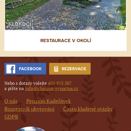
RESTAURACE V OKOLÍ
FACEBOOK
REZERVACE
Nebo s dotazy volejte
605 853 307
a pište na
info@chalupa-vysocina.cz
O nás
Penzion Kadeřávek
Rozcestník ubytování
Často kladené otázky
GDPR