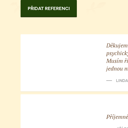
PŘIDAT REFERENCI
Děkujeme 
psychick
Musím ří
jednou m
LINDA
Příjemné