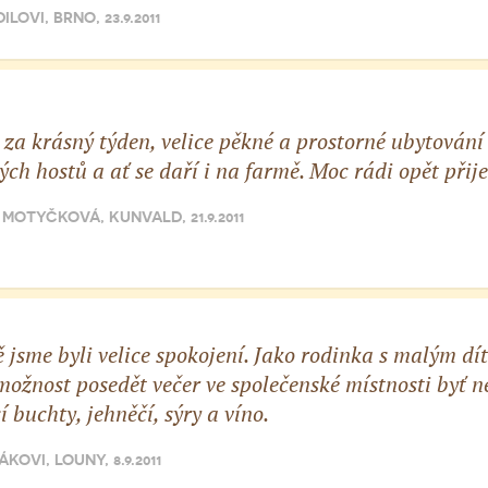
LOVI, BRNO, 23.9.2011
za krásný týden, velice pěkné a prostorné ubytování
ých hostů a ať se daří i na farmě. Moc rádi opět při
MOTYČKOVÁ, KUNVALD, 21.9.2011
 jsme byli velice spokojení. Jako rodinka s malým dí
možnost posedět večer ve společenské místnosti byť 
í buchty, jehněčí, sýry a víno.
KOVI, LOUNY, 8.9.2011