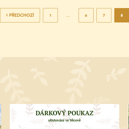
PŘEDCHOZÍ
1
…
6
7
8