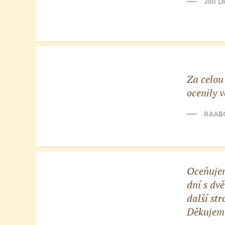
JIŘÍ D
Za celou
ocenily 
RAABOV
Oceňujem
dní s dv
další st
Děkujeme