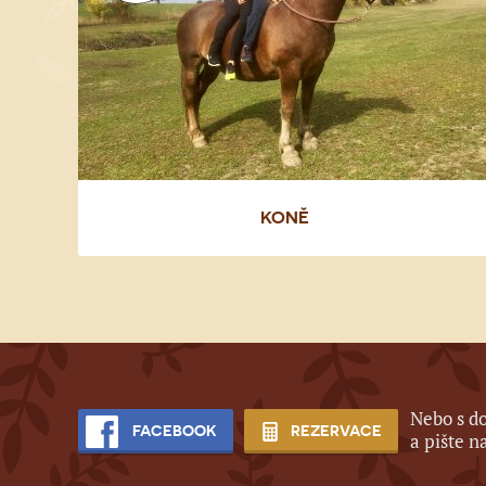
KONĚ
Nebo s d
FACEBOOK
REZERVACE
a pište n