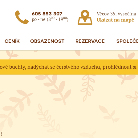
605 853 307
Věcov 35, Vysočina
00
00
po - ne (8
- 19
)
Ukázat na mapě
CENÍK
OBSAZENOST
REZERVACE
SPOLEČ
kové buchty, nadýchat se čerstvého vzduchu, prohlédnout si
!