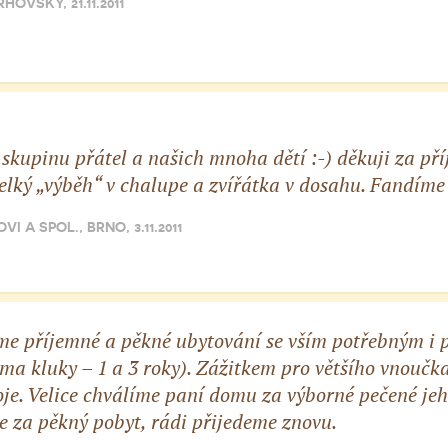
RHOVSKÝ, 21.11.2011
 skupinu přátel a našich mnoha dětí :-) děkuji za př
velký „výběh“ v chalupe a zvířátka v dosahu. Fandím
I A SPOL., BRNO, 3.11.2011
e příjemné a pěkné ubytování se vším potřebným i pr
ěma kluky – 1 a 3 roky). Zážitkem pro většího vnoučka
roje. Velice chválíme paní domu za výborné pečené je
 za pěkný pobyt, rádi přijedeme znovu.