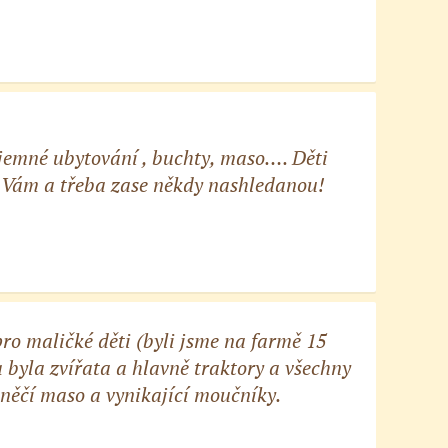
íjemné ubytování , buchty, maso…. Děti
e Vám a třeba zase někdy nashledanou!
o maličké děti (byli jsme na farmě 15
 byla zvířata a hlavně traktory a všechny
hněčí maso a vynikající moučníky.