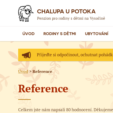
CHALUPA U POTOKA
Penzion pro rodiny s dětmi na Vysočině
ÚVOD
RODINY S DĚTMI
UBYTOVÁNÍ
Přijeďte si odpočinout, ochutnat pohád
Úvod
> Reference
Reference
Celkem jste nám napsali 80 hodnocení. Děkujeme