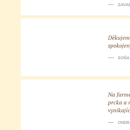
ZAVADI
Děkujem 
spokojen
SOŇA 
Na farmě
prcka a 
vynikajíc
ONDRÁ