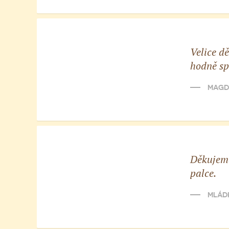
Velice d
hodně sp
MAGDA
Děkujeme
palce.
MLÁDK