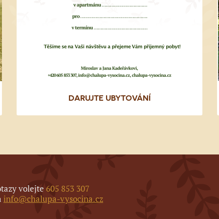
DARUJTE UBYTOVÁNÍ
otazy volejte
605 853 307
a
info@chalupa-vysocina.cz